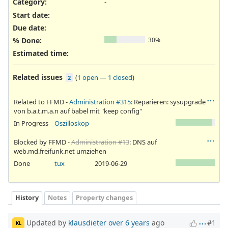
Category:
-
Start date:
Due date:
% Done:
30%
Estimated time:
Related issues
(
1 open
—
1 closed
)
2
Related to FFMD -
Administration #315
: Reparieren: sysupgrade
von b.a.t.m.a.n auf babel mit "keep config"
In Progress
Oszilloskop
Blocked by FFMD -
Administration #13
: DNS auf
web.md.freifunk.net umziehen
Done
tux
2019-06-29
History
Notes
Property changes
Updated by
klausdieter
over 6 years
ago
#1
KL