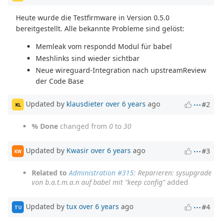
Heute wurde die Testfirmware in Version 0.5.0
bereitgestellt. Alle bekannte Probleme sind gelöst:
Memleak vom respondd Modul für babel
Meshlinks sind wieder sichtbar
Neue wireguard-Integration nach upstreamReview
der Code Base
Updated by
klausdieter
over 6 years
ago
#2
KL
% Done
changed from
0
to
30
Updated by
Kwasir
over 6 years
ago
#3
KW
Related to
Administration #315
: Reparieren: sysupgrade
von b.a.t.m.a.n auf babel mit "keep config"
added
Updated by
tux
over 6 years
ago
#4
TU