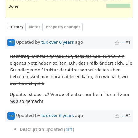
Done
History
Notes
Property changes
Updated by
tux
over 6 years
ago
#1
TU
Nachtrag: Mir fällt gerade auf, dass die GRE-Tunnel ein
eigenes Netz haben sollten. D.h. das Präfix ändert sich. Die
Grundlegende Struktur der Adressen würde ich aber
behalten, weil man daran ablesen kann, von wo nach wo
der Tunnel geht.
Update: Ist das so? Wurde offenbar nur beim Tunnel zum
so gemacht.
web
Updated by
tux
over 6 years
ago
#2
TU
Description
updated (
diff
)