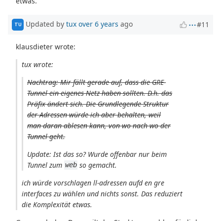
etwas.
Updated by
tux
over 6 years
ago
#11
TU
klausdieter wrote:
tux wrote:
Nachtrag: Mir fällt gerade auf, dass die GRE-
Tunnel ein eigenes Netz haben sollten. D.h. das
Präfix ändert sich. Die Grundlegende Struktur
der Adressen würde ich aber behalten, weil
man daran ablesen kann, von wo nach wo der
Tunnel geht.
Update: Ist das so? Wurde offenbar nur beim
Tunnel zum
so gemacht.
web
ich würde vorschlagen ll-adressen aufd en gre
interfaces zu wählen und nichts sonst. Das reduziert
die Komplexität etwas.