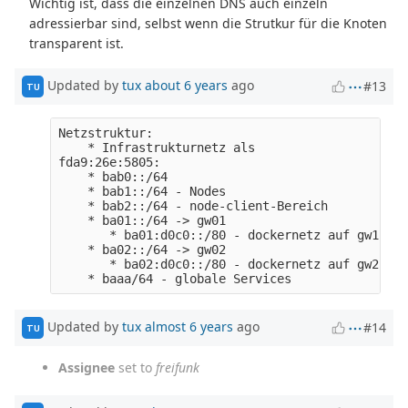
Wichtig ist, dass die einzelnen DNS auch einzeln
adressierbar sind, selbst wenn die Strutkur für die Knoten
transparent ist.
Updated by
tux
about 6 years
ago
#13
TU
Netzstruktur:

    * Infrastrukturnetz als 

fda9:26e:5805:

    * bab0::/64

    * bab1::/64 - Nodes

    * bab2::/64 - node-client-Bereich

    * ba01::/64 -> gw01

       * ba01:d0c0::/80 - dockernetz auf gw1

    * ba02::/64 -> gw02

       * ba02:d0c0::/80 - dockernetz auf gw2

Updated by
tux
almost 6 years
ago
#14
TU
Assignee
set to
freifunk