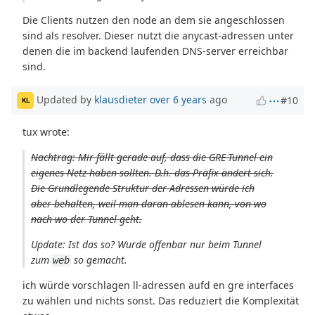
Die Clients nutzen den node an dem sie angeschlossen
sind als resolver. Dieser nutzt die anycast-adressen unter
denen die im backend laufenden DNS-server erreichbar
sind.
Updated by
klausdieter
over 6 years
ago
#10
KL
tux wrote:
Nachtrag: Mir fällt gerade auf, dass die GRE-Tunnel ein
eigenes Netz haben sollten. D.h. das Präfix ändert sich.
Die Grundlegende Struktur der Adressen würde ich
aber behalten, weil man daran ablesen kann, von wo
nach wo der Tunnel geht.
Update: Ist das so? Wurde offenbar nur beim Tunnel
zum
so gemacht.
web
ich würde vorschlagen ll-adressen aufd en gre interfaces
zu wählen und nichts sonst. Das reduziert die Komplexität