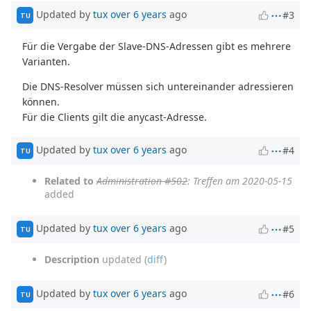
Updated by
tux
over 6 years
ago
#3
TU
Für die Vergabe der Slave-DNS-Adressen gibt es mehrere
Varianten.
Die DNS-Resolver müssen sich untereinander adressieren
können.
Für die Clients gilt die anycast-Adresse.
Updated by
tux
over 6 years
ago
#4
TU
Related to
Administration #502
: Treffen am 2020-05-15
added
Updated by
tux
over 6 years
ago
#5
TU
Description
updated (
diff
)
Updated by
tux
over 6 years
ago
#6
TU