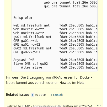
                web gre tunnel fda9:26e:5805:bab1
                gw1 gre tunnel fda9:26e:5805:bab1
Beispiele:

web.md.freifunk.net     fda9:26e:5805:bab1:aeb::1
web Docker0-Netz        fda9:26e:5805:bab1:aeb:d0
web Docker1-Netz        fda9:26e:5805:bab1:aeb:d0
gw01.md.freifunk.net    fda9:26e:5805:bab1:af01::
GRE gw01->web           fda9:26e:5805:bab1:af01:7
GRE gw01->gw02          fda9:26e:5805:bab1:af01:7
gw02.md.freifunk.net    fda9:26e:5805:bab1:af02::
GRE gw02->gw01          fda9:26e:5805:bab1:af02:7
Anycast-DNS             fda9:26e:5805:bab1:aaaa:5
Slave-DNS auf gw02      fda9:26e:5805:bab1:aaaa:5
Hinweis: Die Erzeugung von /96-Adressen für Docker-
Netze kommt aus verschiedenen Howtos im Netz.
Related issues
(
0 open
—
1 closed
)
1
Related to FFMD -
Administration #502
: Treffen am 2020-05-15