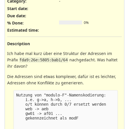
Category:
-
Start date:
Due date:
% Done:
0%
Estimated time:
Description
Ich habe mal kurz über eine Struktur der Adressen im
Präfix
nachgedacht. Was haltet
fda9:26e:5805:bab1/64
ihr davon?
Die Adressen sind etwas komplexer, dafür ist es leichter,
Adressen ohne Konflikte zu generieren.
Nutzung von "modulo-F"-Namenskodierung:

    i.e. g->a, h->b, ...

    o/t können durch 0/7 ersetzt werden

    web -> aeb

    gw01 -> af01 ...

    gekennzeichnet als modF
