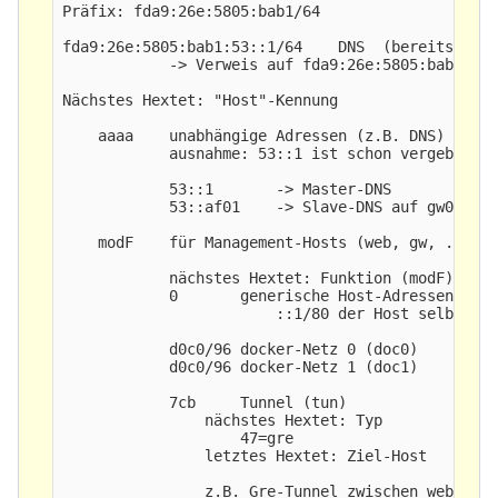
Präfix: fda9:26e:5805:bab1/64

fda9:26e:5805:bab1:53::1/64    DNS  (bereits fest
            -> Verweis auf fda9:26e:5805:bab1:aaa
Nächstes Hextet: "Host"-Kennung

    aaaa    unabhängige Adressen (z.B. DNS)

            ausnahme: 53::1 ist schon vergeben

            53::1       -> Master-DNS

            53::af01    -> Slave-DNS auf gw01

    modF    für Management-Hosts (web, gw, ....)

            nächstes Hextet: Funktion (modF)

            0       generische Host-Adressen

                        ::1/80 der Host selbst, z
            d0c0/96 docker-Netz 0 (doc0)

            d0c0/96 docker-Netz 1 (doc1)

            7cb     Tunnel (tun)

                nächstes Hextet: Typ

                    47=gre

                letztes Hextet: Ziel-Host

                z.B. Gre-Tunnel zwischen web zu g